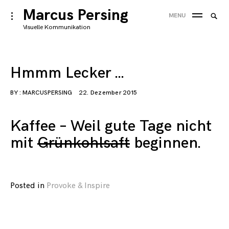
Skip
Marcus Persing
Searc
toggle
MENU
to
open/close
SEA
for:
Visuelle Kommunikation
sidebar
content
Hmmm Lecker …
BY :
MARCUSPERSING
22. Dezember 2015
Kaffee – Weil gute Tage nicht
mit
Grünkohlsaft
beginnen.
Posted in
Provoke & Inspire