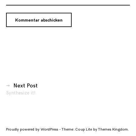
Beitragsnavigation
Next Post
Synthesize it!
Proudly powered by WordPress
-
Theme: Coup Lite by
Themes Kingdom
.