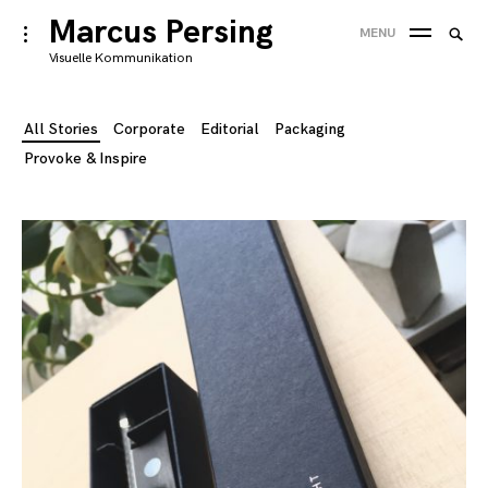
Skip
Marcus Persing
Searc
toggle
MENU
to
open/close
SEA
for:
Visuelle Kommunikation
sidebar
content
All Stories
Corporate
Editorial
Packaging
Provoke & Inspire